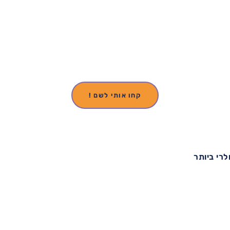
סרי לנקה
ופים שיצאו היישר מגן עדן, בואו להכיר את היעד המרגש שלנו
קחו אותי לשם !
לרי ביותר