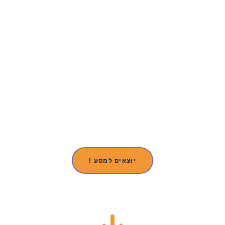
נפאל
סע בין ההרים, וחוויה של פעם בחיים. בואו לסגור דיל בבמדינה
ההרפתקנית שלנו
יוצאים למסע !