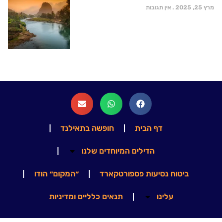
מרץ 25, 2025
אין תגובות
דף הבית
חופשה בתאילנד
הדילים המיוחדים שלנו
ביטוח נסיעות פספורטקארד
״המקום״ הודו
עלינו
תנאים כלליים ומדיניות