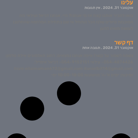
עלינו
אוקטובר 31, 2024
אין תגובות
בואו להכיר אותנו קצת אז מי אנחנו? היי, אנחנו דניאל ועילאי וזה
הסוכנות טיולים שלנו הכל התחיל אי שם בתחילת המלחמה שהחלטנו
לעשות משהו למען
דף קשר
אוקטובר 31, 2024
תגובה אחת
נשמח לשמור על קשר! איפה אנחנו נמצאים: רחוב האלמוגים אילת טלפון:
054-4874426- עילאי 054-9152151- דניאל אימייל:
eilaimaman672@gmail.com danielbit14@gmail.com שעות
זמינות: ימים א'-ה' מהשעות 10:00-18:00 ימי